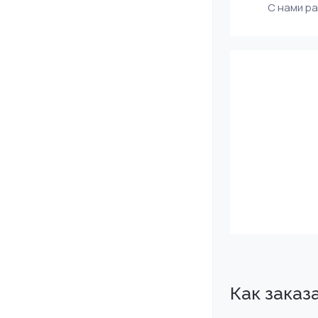
С нами р
Как заказ