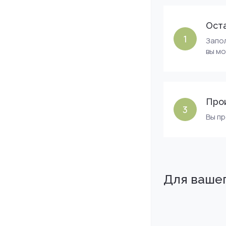
Оста
1
Запол
вы м
Про
3
Вы п
Для ваше