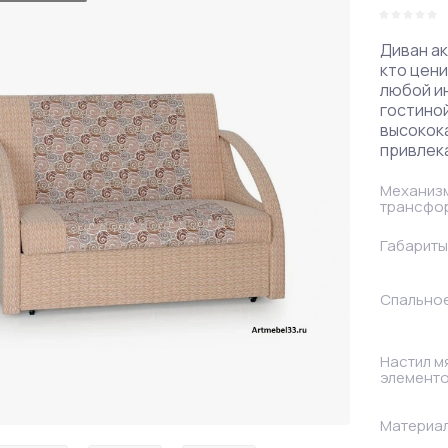
Правые
Диван а
кто цени
любой и
гостиной
высокок
привлека
Механиз
трансфо
Габариты
Спально
Настил м
элемент
Материал