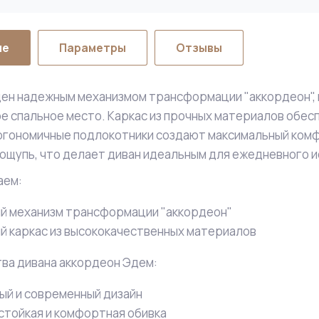
ие
Параметры
Отзывы
ен надежным механизмом трансформации "аккордеон", 
ое спальное место. Каркас из прочных материалов обес
ргономичные подлокотники создают максимальный комфо
 ощупь, что делает диван идеальным для ежедневного и
аем:
й механизм трансформации "аккордеон"
й каркас из высококачественных материалов
ва дивана аккордеон Эдем:
ый и современный дизайн
стойкая и комфортная обивка