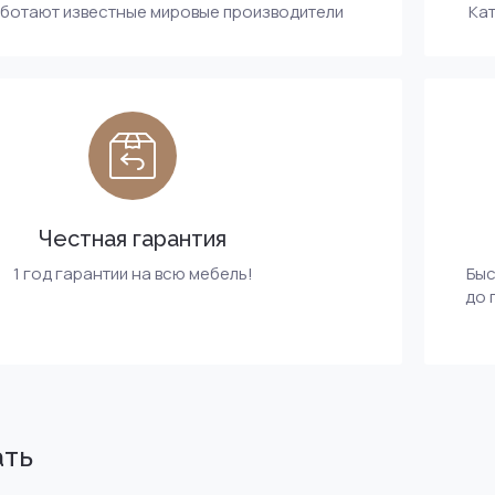
аботают известные мировые производители
Кат
Честная гарантия
1 год гарантии на всю мебель!
Быс
до 
ать