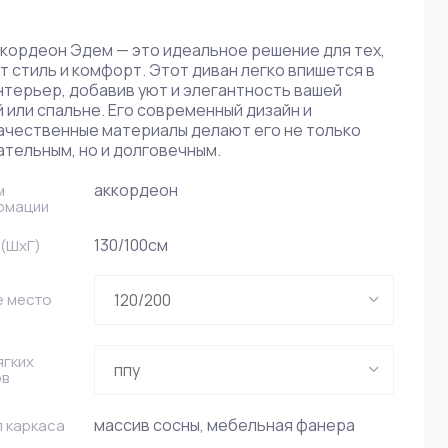
ккордеон Эдем — это идеальное решение для тех,
т стиль и комфорт. Этот диван легко впишется в
нтерьер, добавив уют и элегантность вашей
 или спальне. Его современный дизайн и
ачественные материалы делают его не только
тельным, но и долговечным.
аккордеон
м
рмации
130/100см
(ШxГ)
е место
ягких
ов
массив сосны, мебельная фанера
 каркаса