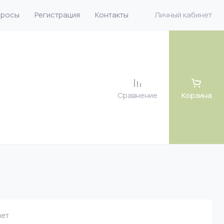
просы
Регистрация
Контакты
Личный кабинет
Сравнение
Корзина
 велюр
 велюр
 рогожка
ет