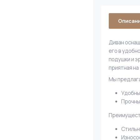
Описан
Диван оснащ
его в удобн
подушки и э
приятная на
Мы предлаг
Удобны
Прочны
Преимущест
Стильн
Износо