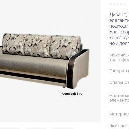
Правые
Диван "
элегант
подходит
Благода
конструк
но и дол
Механиз
трансфо
Габариты
Спально
Настил м
элемент
Материал
Ящик для