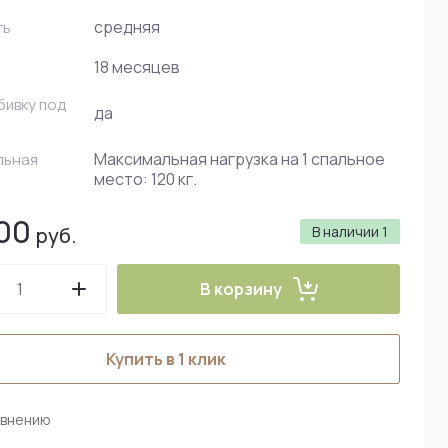
средняя
ть
18 месяцев
ивку под
да
Максимальная нагрузка на 1 спальное
льная
место: 120 кг.
00
руб.
В наличии
1
В корзину
Купить в 1 клик
авнению