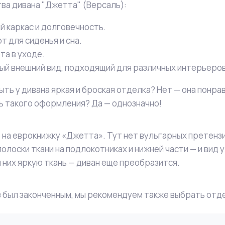
а дивана "Джетта" (Версаль):
й каркас и долговечность.
т для сиденья и сна.
та в уходе.
ый внешний вид, подходящий для различных интерьеров
ыть у дивана яркая и броская отделка? Нет — она понра
 такого оформления? Да — однозначно!
на еврокнижку «Джетта». Тут нет вульгарных претензи
полоски ткани на подлокотниках и нижней части — и вид 
 них яркую ткань — диван еще преобразится.
 был законченным, мы рекомендуем также выбрать отдел