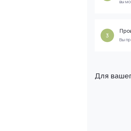
вы м
Про
3
Вы п
Для ваше