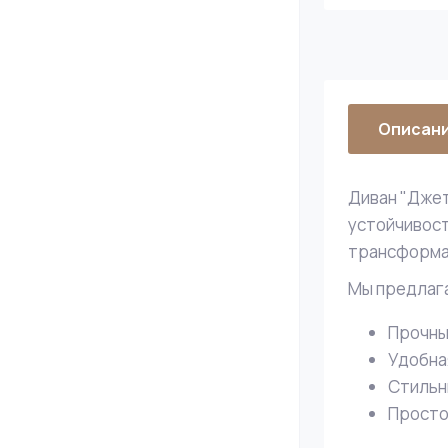
Описан
Диван "Джет
устойчивост
трансформац
Мы предлаг
Прочны
Удобна
Стильн
Просто