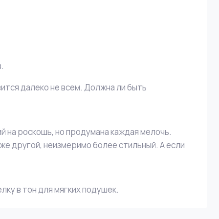
.
вится далеко не всем. Должна ли быть
й на роскошь, но продумана каждая мелочь.
уже другой, неизмеримо более стильный. А если
ку в тон для мягких подушек.