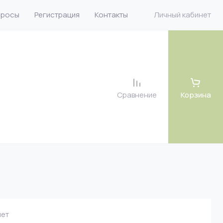
просы
Регистрация
Контакты
Личный кабинет
Сравнение
Корзина
 велюр
 велюр
 рогожка
ет