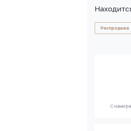
Находится
Распродажа
С нами р