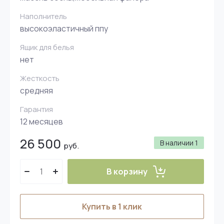
Наполнитель
высокоэластичный ппу
Ящик для белья
нет
Жесткость
средняя
Гарантия
12 месяцев
26 500
В наличии
1
руб.
В корзину
Купить в 1 клик