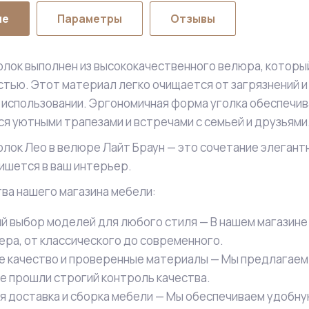
ие
Параметры
Отзывы
олок выполнен из высококачественного велюра, который
тью. Этот материал легко очищается от загрязнений 
использовании. Эргономичная форма уголка обеспечив
я уютными трапезами и встречами с семьей и друзьями
олок Лео в велюре Лайт Браун — это сочетание элегант
ишется в ваш интерьер.
а нашего магазина мебели:
й выбор моделей для любого стиля — В нашем магазине
ера, от классического до современного.
е качество и проверенные материалы — Мы предлагаем
е прошли строгий контроль качества.
я доставка и сборка мебели — Мы обеспечиваем удобную