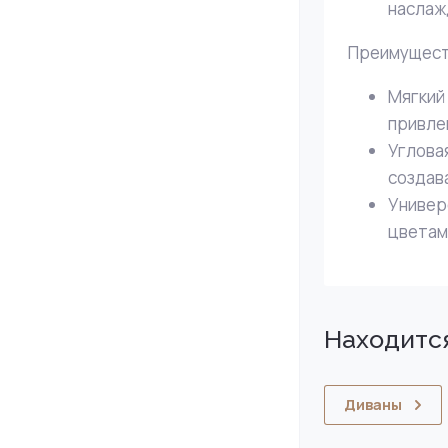
наслаж
Преимущест
Мягкий 
привле
Углова
создав
Универ
цветам
Находится
Диваны