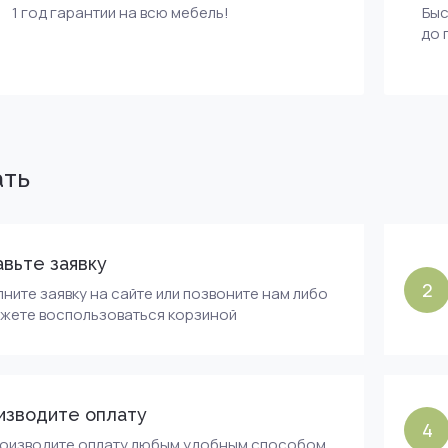
1 год гарантии на всю мебель!
Быс
до 
ать
вьте заявку
2
ните заявку на сайте или позвоните нам либо
ожете воспользоваться корзиной
изводите оплату
4
роизводите оплату любым удобным способом