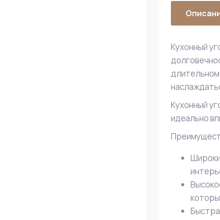
Описан
Кухонный уг
долговечнос
длительном 
наслаждатьс
Кухонный уг
идеально вп
Преимуществ
Широки
интерь
Высоко
которы
Быстра