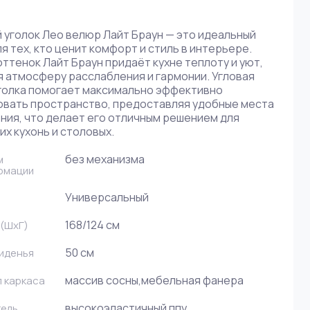
 уголок Лео велюр Лайт Браун — это идеальный
я тех, кто ценит комфорт и стиль в интерьере.
ттенок Лайт Браун придаёт кухне теплоту и уют,
я атмосферу расслабления и гармонии. Угловая
голка помогает максимально эффективно
овать пространство, предоставляя удобные места
ния, что делает его отличным решением для
х кухонь и столовых.
без механизма
м
рмации
Универсальный
168/124 см
(ШxГ)
50 см
иденья
массив сосны,мебельная фанера
 каркаса
высокоэластичный ппу
тель