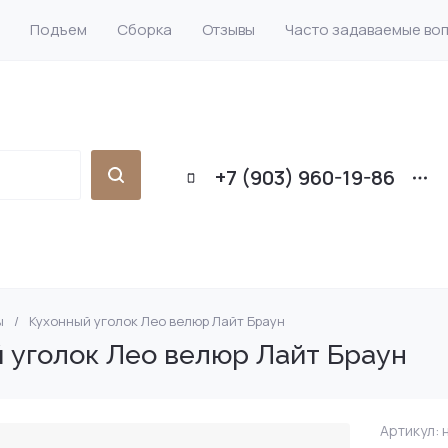
Подъем
Сборка
Отзывы
Часто задаваемые во
+7 (903) 960-19-86
ы
/
Кухонный уголок Лео велюр Лайт Браун
кой
ижка прямые
он на металлокаркасе
и
Диваны-кровати
Диваны еврокнижка
Коричневые
Диваны аккордеон
Детские диваны
Тахта
Шкафы купе
 уголок Лео велюр Лайт Браун
С бортиками
аны
 еврокнижка
ные
Большие диваны
Диваны еврокнижка
Бежевые
Мягкие кровати
Диваны-тахта
Левые
Артикул:
н