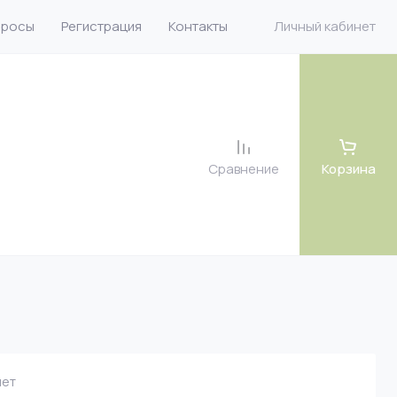
просы
Регистрация
Контакты
Личный кабинет
Сравнение
Корзина
 велюр
 велюр
 рогожка
ет