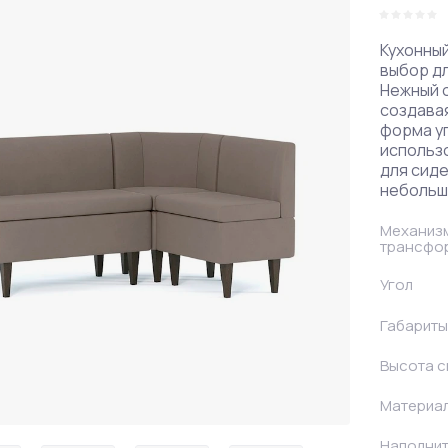
Правые
Кухонный
выбор дл
Нежный о
создава
форма у
использ
для сиде
небольши
Механиз
трансфо
Угол
Габариты
Высота с
Материал
Наполни