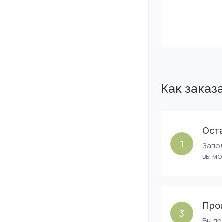
Как заказ
Оста
1
Запол
вы м
Про
3
Вы п