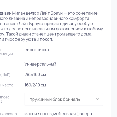
диван Милан велюр Лайт Браун — это сочетание
ного дизайна и непревзойденного комфорта.
оттенок «Лайт Браун» придает дивану особую
, что делает его идеальным дополнением к любому
у. Такой диван станет центром вашего дома,
 атмосферу уюта и покоя.
еврокнижка
м
рмации
Универсальный
285/160 см
(ШxГ)
160/240 см
е место
ягких
ов
массив сосны,мебельная фанера
 каркаса