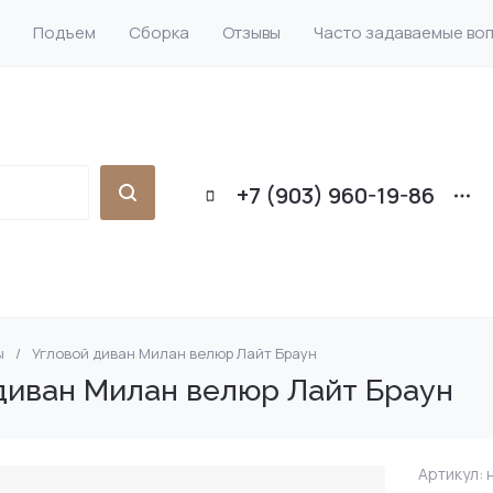
Подъем
Сборка
Отзывы
Часто задаваемые во
+7 (903) 960-19-86
ы
/
Угловой диван Милан велюр Лайт Браун
кой
ижка прямые
он на металлокаркасе
и
Диваны-кровати
Диваны еврокнижка
Коричневые
Диваны аккордеон
Детские диваны
Тахта
Шкафы купе
диван Милан велюр Лайт Браун
С бортиками
аны
 еврокнижка
ные
Большие диваны
Диваны еврокнижка
Бежевые
Мягкие кровати
Диваны-тахта
Левые
Артикул:
н