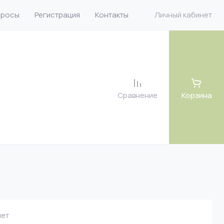
просы
Регистрация
Контакты
Личный кабинет
Сравнение
Корзина
 велюр
 велюр
 рогожка
ет