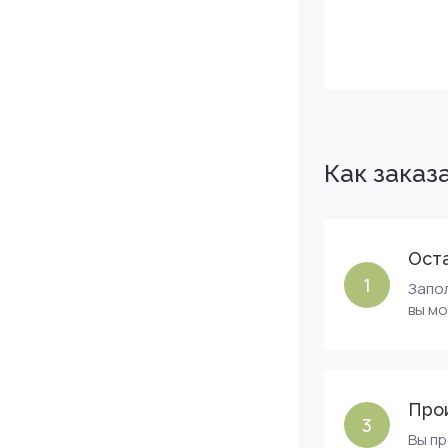
Как заказ
Оста
1
Запол
вы м
Про
3
Вы п