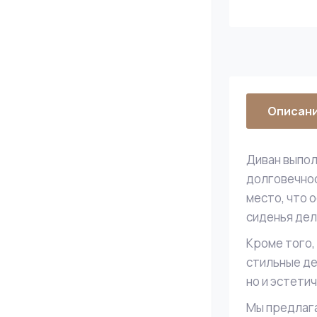
Описан
Диван выпол
долговечнос
место, что 
сиденья дел
Кроме того,
стильные де
но и эстети
Мы предлаг