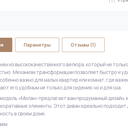
ие
Параметры
Отзывы
(1)
нен из высококачественного велюра, который не только
тью. Механизм трансформации позволяет быстро и уд
особенно важно для малых квартир или комнат, где важ
ают его удобным не только для сидения, но и для сна.
 модель «Милан» предлагает вам продуманный дизайн, 
коративные элементы. Этот диван идеально подходит д
чность в своем доме.
аем