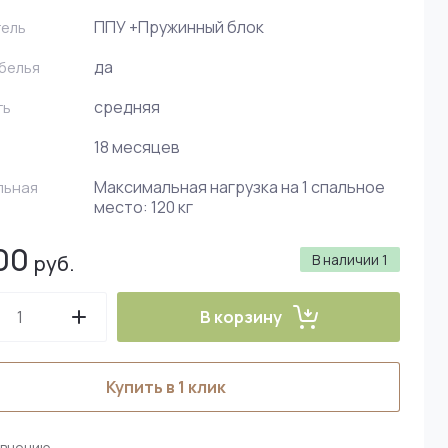
ППУ +Пружинный блок
тель
да
 белья
средняя
ть
18 месяцев
Максимальная нагрузка на 1 спальное
льная
место: 120 кг
00
руб.
В наличии
1
В корзину
Купить в 1 клик
авнению