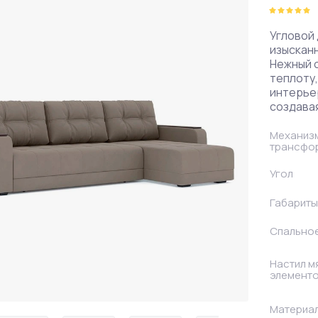
Правые
Угловой 
изыскан
Нежный 
теплоту
интерьер
создавая
Механиз
трансфо
Угол
Габариты
Спально
Настил м
элемент
Материал