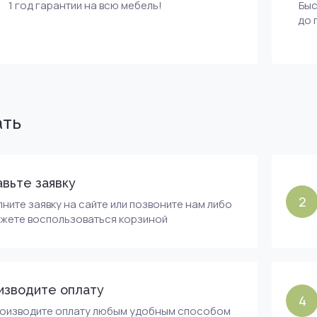
1 год гарантии на всю мебель!
Быс
до 
ать
вьте заявку
2
ните заявку на сайте или позвоните нам либо
ожете воспользоваться корзиной
изводите оплату
4
роизводите оплату любым удобным способом