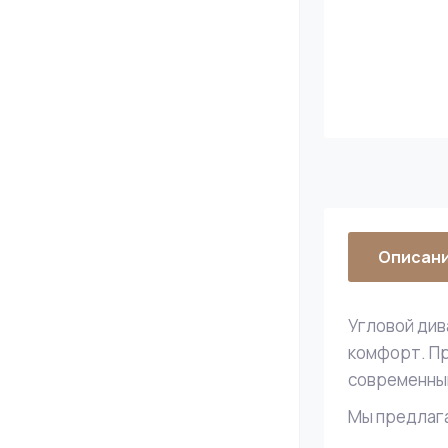
Описан
Угловой див
комфорт. Пр
современный
Мы предлаг