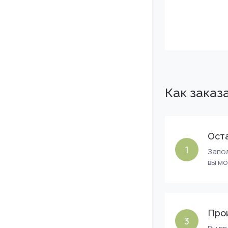
Как заказ
Оста
1
Запол
вы м
Про
3