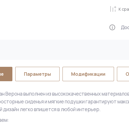
К ср
До
ие
Параметры
Модификации
О
ан Верона выполнен из высококачественных материало
осторные сиденья и мягкие подушки гарантируют макс
 дизайн легко впишется в любой интерьер.
аем: