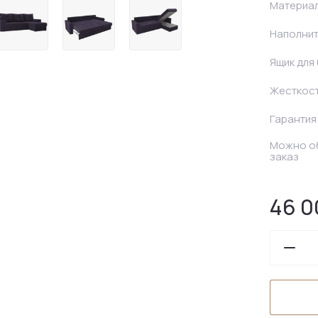
Материал
Наполни
Ящик для
Жесткос
Гарантия
Можно об
заказ
46 0