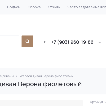
Подъем
Сборка
Отзывы
Часто задаваемые во
+7 (903) 960-19-86
е диваны
/
Угловой диван Верона фиолетовый
кой
ижка прямые
он на металлокаркасе
и
Диваны-кровати
Диваны еврокнижка
Коричневые
Диваны аккордеон
Детские диваны
Тахта
Шкафы купе
диван Верона фиолетовый
С бортиками
аны
 еврокнижка
ные
Большие диваны
Диваны еврокнижка
Бежевые
Мягкие кровати
Диваны-тахта
Левые
Артикул:
н