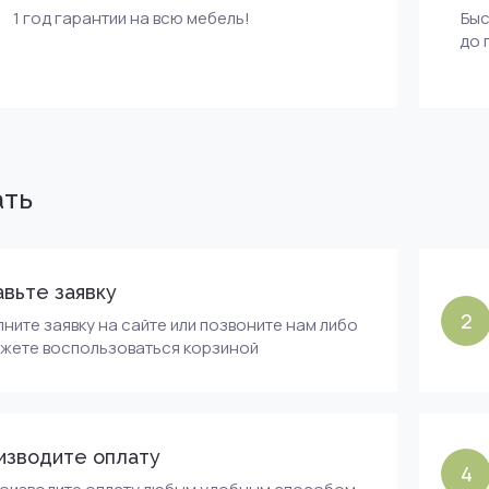
1 год гарантии на всю мебель!
Быс
до 
ать
вьте заявку
2
ните заявку на сайте или позвоните нам либо
ожете воспользоваться корзиной
изводите оплату
4