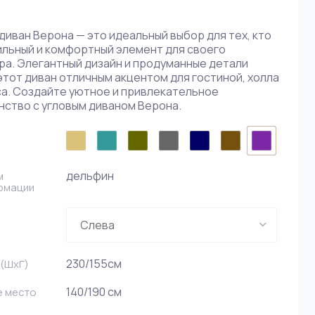
диван Верона — это идеальный выбор для тех, кто
ильный и комфортный элемент для своего
ра. Элегантный дизайн и продуманные детали
тот диван отличным акцентом для гостиной, холла
са. Создайте уютное и привлекательное
нство с угловым диваном Верона.
дельфин
м
рмации
230/155см
(ШxГ)
140/190 см
е место