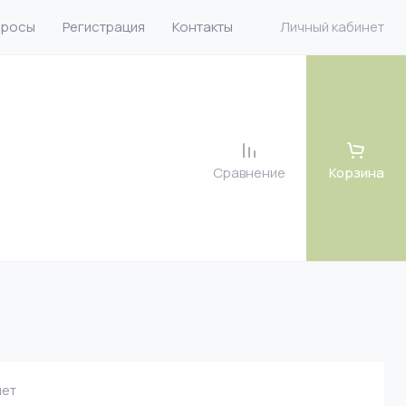
просы
Регистрация
Контакты
Личный кабинет
Сравнение
Корзина
 велюр
 велюр
 рогожка
ет