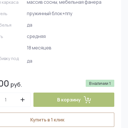
массив сосны, мебельная фанера
 каркаса
пружинный блок+ппу
тель
да
 белья
средняя
ть
18 месяцев
ивку под
да
00
руб.
В наличии
1
В корзину
Купить в 1 клик