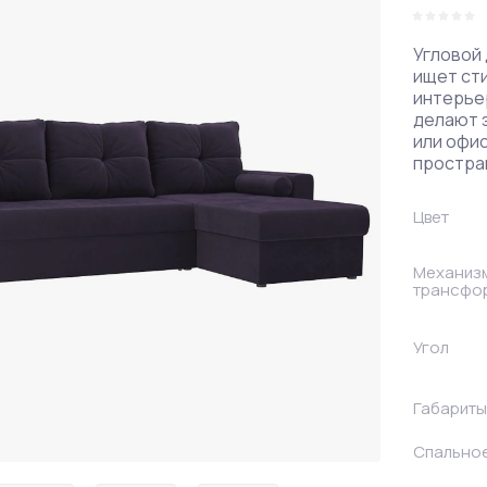
Правые
Угловой 
ищет ст
интерье
делают э
или офи
простра
Цвет
Механиз
трансфо
Угол
Габариты
Спально