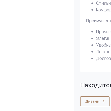
Стильн
Комфор
Преимуществ
Прочны
Элеган
Удобны
Легкост
Долгов
Находится
Диваны